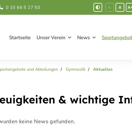
0 33 66 5 27 50
A-
A
A
Startseite
Unser Verein
News
Sportangebo
portangebote und Abteilungen
Gymnastik
Aktuelles
euigkeiten & wichtige I
wurden keine News gefunden.