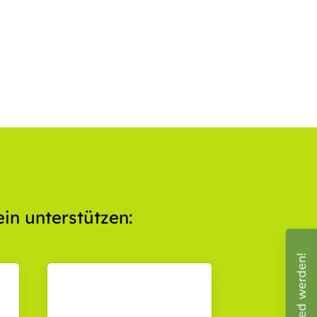
schäftsstelle
 Oder-Spree e.V.
itscheidstraße 7
848 Beeskow
 33 66 5 27 50
info@bsg-oder-spree.de
in unterstützen:
Mitglied werden!