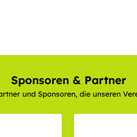
Mitglieder-Service
Ge
Alles zur Mitgliedschaft
BSG
Downloads
Bre
Termine
15
Fragen & Antworten
0
Sponsoren & Partner
artner und Sponsoren, die unseren Vere