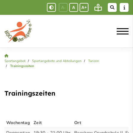
A-
A
A+
Sportangebot
Sportangebote und Abteilungen
Tanzen
Trainingszeiten
Trainingszeiten
Wochentag
Zeit
Ort
Donnerstag
19:30 - 21:00 Uhr
Beeskow Grundschule II, Spo