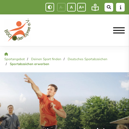
A-
A
A+
Sportangebot
Deinen Sport finden
Deutsches Sportabzeichen
Sportabzeichen erwerben